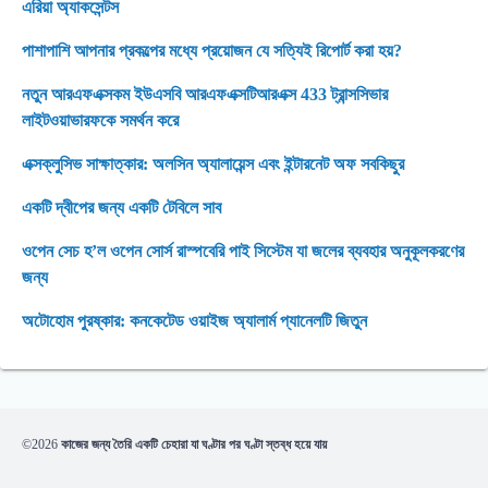
এরিয়া অ্যাকসেন্টস
পাশাপাশি আপনার প্রকল্পের মধ্যে প্রয়োজন যে সত্যিই রিপোর্ট করা হয়?
নতুন আরএফএক্সকম ইউএসবি আরএফএক্সটিআরএক্স 433 ট্রান্সসিভার
লাইটওয়াভারফকে সমর্থন করে
এক্সক্লুসিভ সাক্ষাত্কার: অলসিন অ্যালায়েন্স এবং ইন্টারনেট অফ সবকিছুর
একটি দ্বীপের জন্য একটি টেবিলে সাব
ওপেন সেচ হ’ল ওপেন সোর্স রাস্পবেরি পাই সিস্টেম যা জলের ব্যবহার অনুকূলকরণের
জন্য
অটোহোম পুরষ্কার: কনকেটেড ওয়াইজ অ্যালার্ম প্যানেলটি জিতুন
©2026
কাজের জন্য তৈরি একটি চেহারা যা ঘণ্টার পর ঘণ্টা স্তব্ধ হয়ে যায়