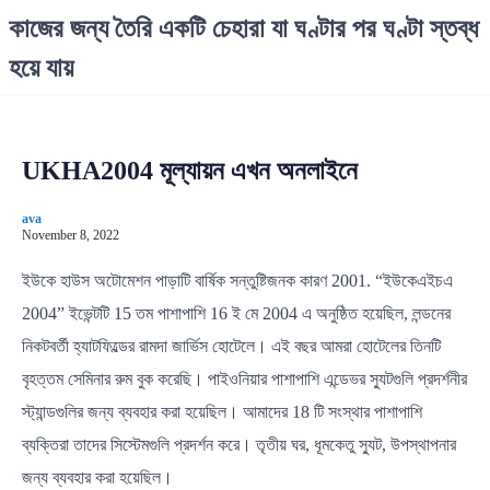
S
কাজের জন্য তৈরি একটি চেহারা যা ঘণ্টার পর ঘণ্টা স্তব্ধ
k
হয়ে যায়
i
p
t
o
UKHA2004 মূল্যায়ন এখন অনলাইনে
c
o
ava
n
November 8, 2022
t
e
ইউকে হাউস অটোমেশন পাড়াটি বার্ষিক সন্তুষ্টিজনক কারণ 2001. “ইউকেএইচএ
n
2004” ইভেন্টটি 15 তম পাশাপাশি 16 ই মে 2004 এ অনুষ্ঠিত হয়েছিল, লন্ডনের
t
নিকটবর্তী হ্যাটফিল্ডের রামদা জার্ভিস হোটেলে। এই বছর আমরা হোটেলের তিনটি
বৃহত্তম সেমিনার রুম বুক করেছি। পাইওনিয়ার পাশাপাশি এন্ডেভর স্যুটগুলি প্রদর্শনীর
স্ট্যান্ডগুলির জন্য ব্যবহার করা হয়েছিল। আমাদের 18 টি সংস্থার পাশাপাশি
ব্যক্তিরা তাদের সিস্টেমগুলি প্রদর্শন করে। তৃতীয় ঘর, ধূমকেতু স্যুট, উপস্থাপনার
জন্য ব্যবহার করা হয়েছিল।